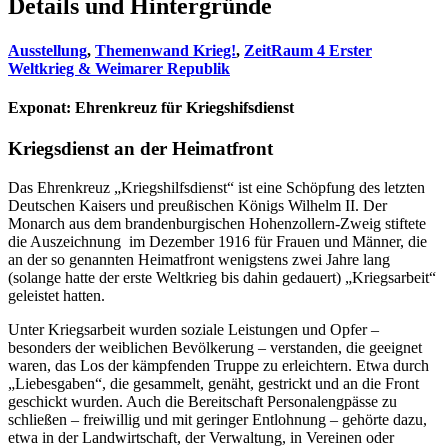
Details und Hintergründe
Ausstellung
,
Themenwand Krieg!
,
ZeitRaum 4 Erster
Weltkrieg & Weimarer Republik
Exponat:
Ehrenkreuz für Kriegshifsdienst
Kriegsdienst an der Heimatfront
Das Ehrenkreuz „Kriegshilfsdienst“ ist eine Schöpfung des letzten
Deutschen Kaisers und preußischen Königs Wilhelm II. Der
Monarch aus dem brandenburgischen Hohenzollern-Zweig stiftete
die Auszeichnung im Dezember 1916 für Frauen und Männer, die
an der so genannten Heimatfront wenigstens zwei Jahre lang
(solange hatte der erste Weltkrieg bis dahin gedauert) „Kriegsarbeit“
geleistet hatten.
Unter Kriegsarbeit wurden soziale Leistungen und Opfer –
besonders der weiblichen Bevölkerung – verstanden, die geeignet
waren, das Los der kämpfenden Truppe zu erleichtern. Etwa durch
„Liebesgaben“, die gesammelt, genäht, gestrickt und an die Front
geschickt wurden. Auch die Bereitschaft Personalengpässe zu
schließen – freiwillig und mit geringer Entlohnung – gehörte dazu,
etwa in der Landwirtschaft, der Verwaltung, in Vereinen oder