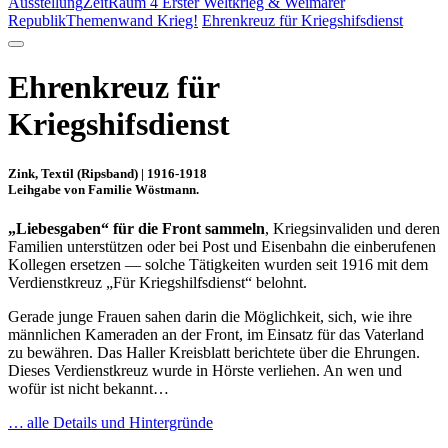
Ausstellung
ZeitRaum 4 Erster Weltkrieg & Weimarer
Republik
Themenwand Krieg!
Ehrenkreuz für Kriegshifsdienst
Ehrenkreuz für
Kriegshifsdienst
Zink, Textil (Ripsband) | 1916-1918
Leihgabe von Familie Wöstmann.
„Liebesgaben“ für die Front
sammeln
, Kriegsinvaliden und deren
Familien unterstützen oder bei Post und Eisenbahn die einberufenen
Kollegen ersetzen — solche Tätigkeiten wurden seit 1916 mit dem
Verdienstkreuz „Für Kriegshilfsdienst“ belohnt.
Gerade junge Frauen sahen darin die Möglichkeit, sich, wie ihre
männlichen Kameraden an der Front, im Einsatz für das Vaterland
zu bewähren. Das Haller Kreisblatt berichtete über die Ehrungen.
Dieses Verdienstkreuz wurde in Hörste verliehen. An wen und
wofür ist nicht bekannt…
… alle Details und Hintergründe