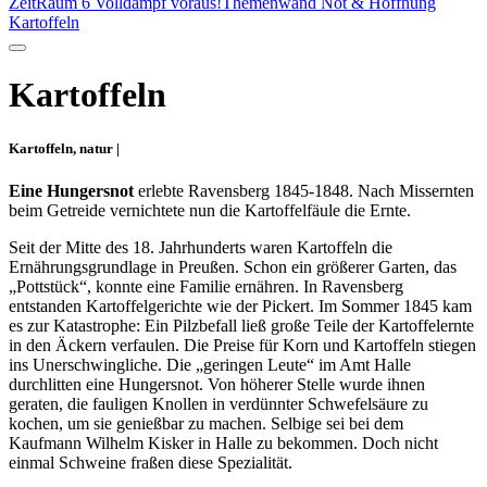
ZeitRaum 6 Volldampf voraus!
Themenwand Not & Hoffnung
Kartoffeln
Kartoffeln
Kartoffeln, natur |
Eine Hungersnot
erlebte Ravensberg 1845-1848. Nach Missernten
beim Getreide vernichtete nun die Kartoffelfäule die Ernte.
Seit der Mitte des 18. Jahrhunderts waren Kartoffeln die
Ernährungsgrundlage in Preußen. Schon ein größerer Garten, das
„Pottstück“, konnte eine Familie ernähren. In Ravensberg
entstanden Kartoffelgerichte wie der Pickert. Im Sommer 1845 kam
es zur Katastrophe: Ein Pilzbefall ließ große Teile der Kartoffelernte
in den Äckern verfaulen. Die Preise für Korn und Kartoffeln stiegen
ins Unerschwingliche. Die „geringen Leute“ im Amt Halle
durchlitten eine Hungersnot. Von höherer Stelle wurde ihnen
geraten, die fauligen Knollen in verdünnter Schwefelsäure zu
kochen, um sie genießbar zu machen. Selbige sei bei dem
Kaufmann Wilhelm Kisker in Halle zu bekommen. Doch nicht
einmal Schweine fraßen diese Spezialität.