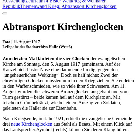
Ausstellung
ZeitRaum 4 Erster Weltkrieg & Weimarer
Republik
Themenwand Krieg!
Abtransport Kirchenglocken
Abtransport Kirchenglocken
Foto | 11. August 1917
Leihgabe des Stadtarchivs Halle (Westf.)
Zum letzten Mal läuteten die vier Glocken
der evangelischen
Kirche am Sonntag, den 5. August 1917 gemeinsam. Auf der
Kanzel hielt Pastor Nase eine flammende Predigt gegen den
„ungeheuerlichen Weltkrieg“. Doch es half nichts: Zwei der
ehrwürdigen Glocken mussten nun in den Krieg ziehen. Sie endeten
in den Waffenschmieden, wie so viele ihrer Schwestern. Am 11.
August wurden die schweren Bronzeglocken ausgebaut und vom
Turm gestürzt – beide kamen heil auf dem Kirchplatz an. Mit
frischem Grün bekränzt, wie bei einem Auszug von Soldaten,
geleiteten die Haller sie zur Eisenbahn.
Nach Kriegsende, im Jahr 1921, erhielt die evangelische Gemeinde
drei
neue Kirchenglocken
aus Stahl als Ersatz. Mit einem Klick auf
das Lautsprecher-Symbol (rechts) können Sie deren Klang hören.