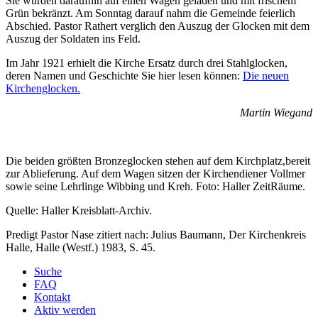
Sie wurden daraufhin auf einen Wagen geladen und mit frischem
Grün bekränzt. Am Sonntag darauf nahm die Gemeinde feierlich
Abschied. Pastor Rathert verglich den Auszug der Glocken mit dem
Auszug der Soldaten ins Feld.
Im Jahr 1921 erhielt die Kirche Ersatz durch drei Stahlglocken,
deren Namen und Geschichte Sie hier lesen können:
Die neuen
Kirchenglocken.
Martin Wiegand
Die beiden größten Bronzeglocken stehen auf dem Kirchplatz,bereit
zur Ablieferung. Auf dem Wagen sitzen der Kirchendiener Vollmer
sowie seine Lehrlinge Wibbing und Kreh. Foto: Haller ZeitRäume.
Quelle: Haller Kreisblatt-Archiv.
Predigt Pastor Nase zitiert nach: Julius Baumann, Der Kirchenkreis
Halle, Halle (Westf.) 1983, S. 45.
Suche
FAQ
Kontakt
Aktiv werden