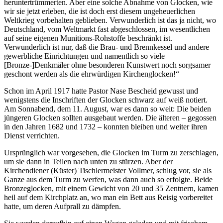
heruntertrümmerten. Aber eine solche Abnahme von Glocken, wie
wir sie jetzt erleben, die ist doch erst diesem ungeheuerlichen
Weltkrieg vorbehalten geblieben. Verwunderlich ist das ja nicht, wo
Deutschland, vom Weltmarkt fast abgeschlossen, im wesentlichen
auf seine eigenen Munitions-Rohstoffe beschränkt ist.
Verwunderlich ist nur, daß die Brau- und Brennkessel und andere
gewerbliche Einrichtungen und namentlich so viele
[Bronze-]Denkmäler ohne besonderen Kunstwert noch sorgsamer
geschont werden als die ehrwürdigen Kirchenglocken!“
Schon im April 1917 hatte Pastor Nase Bescheid gewusst und
wenigstens die Inschriften der Glocken schwarz auf weiß notiert.
Am Sonnabend, dem 11. August, war es dann so weit: Die beiden
jüngeren Glocken sollten ausgebaut werden. Die älteren – gegossen
in den Jahren 1682 und 1732 – konnten bleiben und weiter ihren
Dienst verrichten.
Ursprünglich war vorgesehen, die Glocken im Turm zu zerschlagen,
um sie dann in Teilen nach unten zu stürzen. Aber der
Kirchendiener (Küster) Tischlermeister Vollmer, schlug vor, sie als
Ganze aus dem Turm zu werfen, was dann auch so erfolgte. Beide
Bronzeglocken, mit einem Gewicht von 20 und 35 Zentnern, kamen
heil auf dem Kirchplatz an, wo man ein Bett aus Reisig vorbereitet
hatte, um deren Aufprall zu dämpfen.