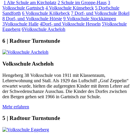
1
Alte Schule am Kirchplatz
2
Schule im Groppe-Haus
3
Volksschule Gartnisch
4
Volksschule Künsebeck
5
Dorfschule
Sandforth
6
Volksschule Kölkebeck
7
Dorf- und Volksschule Bokel
8
Dorf- und Volksschule Hörste
9
Volksschule Stockkämpen
3
Volksschule Halle
4
Dorf- und Volksschule Hesseln
5
Volksschule
Eggeberg
6
Volksschule Ascheloh
6 | Radtour Turnstunde
Volksschule Ascheloh
Hengeberg 38 Volksschule von 1911 mit Klassenraum,
Lehrerwohnung und Stall. Als 1929 das Luftschiff „Graf Zeppelin“
erwartet wurde, hielten die aufgeregten Kinder mit ihrem Lehrer auf
der Schwedenschanze Ausschau. Die Kinder des Dorfes zwischen
den Bergen gehen seit 1966 in Gartnisch zur Schule.
Mehr erfahren
5 | Radtour Turnstunde