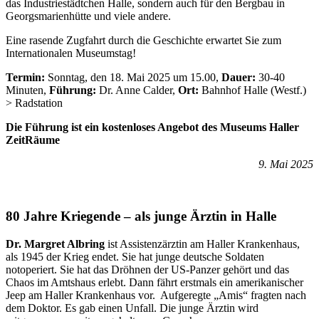
das Industriestädtchen Halle, sondern auch für den Bergbau in
Georgsmarienhütte und viele andere.
Eine rasende Zugfahrt durch die Geschichte erwartet Sie zum
Internationalen Museumstag!
Termin:
Sonntag, den 18. Mai 2025 um 15.00,
Dauer:
30-40
Minuten,
Führung:
Dr. Anne Calder,
Ort:
Bahnhof Halle (Westf.)
> Radstation
Die Führung ist ein kostenloses Angebot des Museums Haller
ZeitRäume
9. Mai 2025
80 Jahre Kriegende – als junge Ärztin in Halle
Dr. Margret Albring
ist Assistenzärztin am Haller Krankenhaus,
als 1945 der Krieg endet. Sie hat junge deutsche Soldaten
notoperiert. Sie hat das Dröhnen der US-Panzer gehört und das
Chaos im Amtshaus erlebt. Dann fährt erstmals ein amerikanischer
Jeep am Haller Krankenhaus vor. Aufgeregte „Amis“ fragten nach
dem Doktor. Es gab einen Unfall. Die junge Ärztin wird