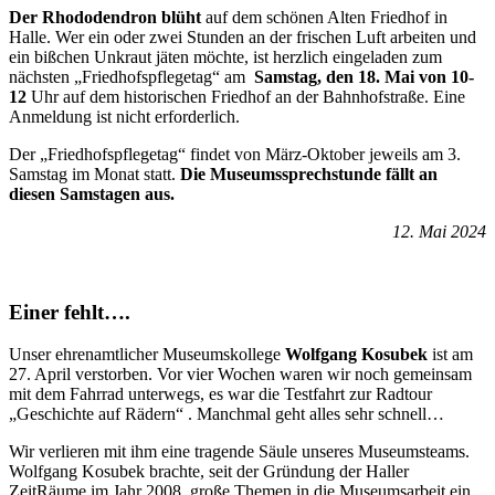
Der Rhododendron blüht
auf dem schönen Alten Friedhof in
Halle. Wer ein oder zwei Stunden an der frischen Luft arbeiten und
ein bißchen Unkraut jäten möchte, ist herzlich eingeladen zum
nächsten „Friedhofspflegetag“ am
Samstag, den 18. Mai von 10-
12
Uhr auf dem historischen Friedhof an der Bahnhofstraße. Eine
Anmeldung ist nicht erforderlich.
Der „Friedhofspflegetag“ findet von März-Oktober jeweils am 3.
Samstag im Monat statt.
Die Museumssprechstunde fällt an
diesen Samstagen aus.
12. Mai 2024
Einer fehlt….
Unser ehrenamtlicher Museumskollege
Wolfgang Kosubek
ist am
27. April verstorben. Vor vier Wochen waren wir noch gemeinsam
mit dem Fahrrad unterwegs, es war die Testfahrt zur Radtour
„Geschichte auf Rädern“ . Manchmal geht alles sehr schnell…
Wir verlieren mit ihm eine tragende Säule unseres Museumsteams.
Wolfgang Kosubek brachte, seit der Gründung der Haller
ZeitRäume im Jahr 2008, große Themen in die Museumsarbeit ein.