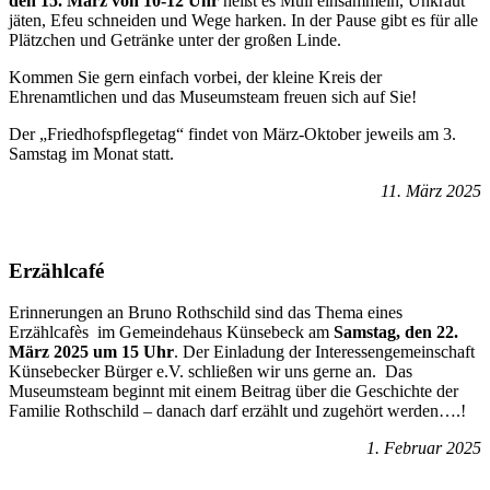
den 15. März von 10-12
Uhr
heißt es Müll einsammeln, Unkraut
jäten, Efeu schneiden und Wege harken. In der Pause gibt es für alle
Plätzchen und Getränke unter der großen Linde.
Kommen Sie gern einfach vorbei, der kleine Kreis der
Ehrenamtlichen und das Museumsteam freuen sich auf Sie!
Der „Friedhofspflegetag“ findet von März-Oktober jeweils am 3.
Samstag im Monat statt.
11. März 2025
Erzählcafé
Erinnerungen an Bruno Rothschild sind das Thema eines
Erzählcafès im Gemeindehaus Künsebeck am
Samstag, den 22.
März 2025 um 15 Uhr
. Der Einladung der Interessengemeinschaft
Künsebecker Bürger e.V. schließen wir uns gerne an. Das
Museumsteam beginnt mit einem Beitrag über die Geschichte der
Familie Rothschild – danach darf erzählt und zugehört werden….!
1. Februar 2025