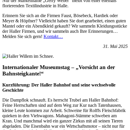
Nur der Markenname „Gerry Weber“ bleibt von einer ehemals
florierenden Textilindustrie in Halle.
Erinnern Sie sich an die Firmen Faust, Bösebeck, Hardiek oder
Meyer & Höpfner? Vielleicht haben Sie dort gearbeitet, einen guten
Mantel oder ein Abendkleid gekauft? Wir sammeln Kleidungsstücke
der Haller Firmen, und wir sammeln auch Ihre Erinnerungen…
Melden Sie sich gern!
Kontakt…
31. Mai 2025
Internationaler Museumstag – „Vorsicht an der
Bahnsteigkante!“
Kurzführung:
Der Haller Bahnhof und seine wechselvolle
Geschichte
Die Dampflok schnauft. Es herrscht Trubel am Haller Bahnhof:
Feine Herrschaften sind auf dem Weg zur Kur nach Tatenhausen,
kleine Leute kommen zur Arbeit. Schweine für Rolffs Fleischfabrik
quieken in den Viehwagons. Mahagoni-Stämme schweben am
Kran. Und manchmal wird ein ganzer Zirkus mit all seinen Tieren
abgeladen. Die Eisenbahn war ein Wirtschaftsmotor – nicht nur für