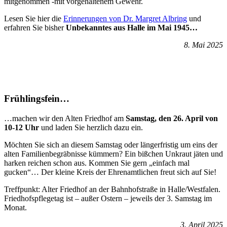
mitgenommen -mit vorgehaltenem Gewehr.
Lesen Sie hier die
Erinnerungen von Dr. Margret Albring
und
erfahren Sie bisher
Unbekanntes aus Halle im Mai 1945…
8. Mai 2025
Frühlingsfein…
…machen wir den Alten Friedhof am
Samstag, den 26. April von
10-12 Uhr
und laden Sie herzlich dazu ein.
Möchten Sie sich an diesem Samstag oder längerfristig um eins der
alten Familienbegräbnisse kümmern? Ein bißchen Unkraut jäten und
harken reichen schon aus. Kommen Sie gern „einfach mal
gucken“… Der kleine Kreis der Ehrenamtlichen freut sich auf Sie!
Treffpunkt: Alter Friedhof an der Bahnhofstraße in Halle/Westfalen.
Friedhofspflegetag ist – außer Ostern – jeweils der 3. Samstag im
Monat.
3. April 2025