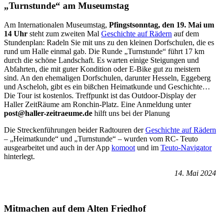
„Turnstunde“ am Museumstag
Am Internationalen Museumstag,
Pfingstsonntag, den 19. Mai um
14 Uhr
steht zum zweiten Mal
Geschichte auf Rädern
auf dem
Stundenplan: Radeln Sie mit uns zu den kleinen Dorfschulen, die es
rund um Halle einmal gab. Die Runde „Turnstunde“ führt 17 km
durch die schöne Landschaft. Es warten einige Steigungen und
Abfahrten, die mit guter Kondition oder E-Bike gut zu meistern
sind. An den ehemaligen Dorfschulen, darunter Hesseln, Eggeberg
und Ascheloh, gibt es ein bißchen Heimatkunde und Geschichte…
Die Tour ist kostenlos. Treffpunkt ist das Outdoor-Display der
Haller ZeitRäume am Ronchin-Platz. Eine Anmeldung unter
post@haller-zeitraeume.de
hilft uns bei der Planung
Die Streckenführungen beider Radtouren der
Geschichte auf Rädern
– „Heimatkunde“ und „Turnstunde“ – wurden vom RC- Teuto
ausgearbeitet und auch in der App
komoot
und im
Teuto-Navigator
hinterlegt.
14. Mai 2024
Mitmachen auf dem Alten Friedhof