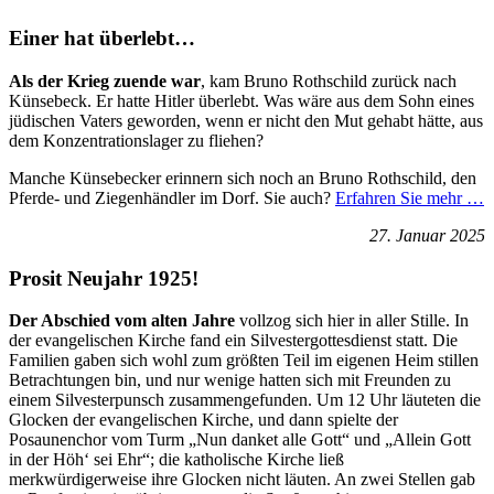
Einer hat überlebt…
Als der Krieg zuende war
, kam Bruno Rothschild zurück nach
Künsebeck. Er hatte Hitler überlebt. Was wäre aus dem Sohn eines
jüdischen Vaters geworden, wenn er nicht den Mut gehabt hätte, aus
dem Konzentrationslager zu fliehen?
Manche Künsebecker erinnern sich noch an Bruno Rothschild, den
Pferde- und Ziegenhändler im Dorf. Sie auch?
Erfahren Sie mehr …
27. Januar 2025
Prosit Neujahr 1925!
Der Abschied vom alten Jahre
vollzog sich hier in aller Stille. In
der evangelischen Kirche fand ein Silvestergottesdienst statt. Die
Familien gaben sich wohl zum größten Teil im eigenen Heim stillen
Betrachtungen bin, und nur wenige hatten sich mit Freunden zu
einem Silvesterpunsch zusammengefunden. Um 12 Uhr läuteten die
Glocken der evangelischen Kirche, und dann spielte der
Posaunenchor vom Turm „Nun danket alle Gott“ und „Allein Gott
in der Höh‘ sei Ehr“; die katholische Kirche ließ
merkwürdigerweise ihre Glocken nicht läuten. An zwei Stellen gab