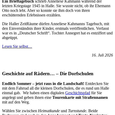
Ein Brieftagebuch
schrieb Anneliese Kahmann während der
letzten Kriegstage 1945 in Halle. Sie wusste nicht, ob ihr Ehemann
Otto noch lebt. Aber so konnte sie ihm doch von ihren
erschütternden Erlebnissen erzählen.
Die Haller ZeitRäume dürfen Anneliese Kahmanns Tagebuch, mit
den Einverständnis ihrer Kinder, erstmals veröffentlichen. Verfasst
war es in „Deutscher Schrift“. Tochter Annegret hat es entziffert und
abgetippt.
Lesen Sie selbst…
16. Juli 2026
Geschichte auf Rädern… – Die Dorfschulen
Endlich Sommer – jetzt raus in die Landschaft!
Entdecken Sie
mit dem Fahrrad all die kleinen Dorfschulen, die es rund um Halle
einmal gab. Wir haben einen digitalen
Geschichtspfad
für Sie
angelegt und geben ihnen eine
Tourenkarte mit Straßennamen
mit auf den Weg.
Wählen Sie zwischen
Heimatkunde
und
Turnstunde
. Beide