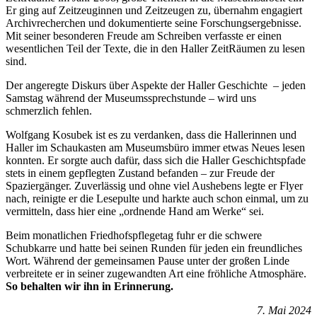
Er ging auf Zeitzeuginnen und Zeitzeugen zu, übernahm engagiert
Archivrecherchen und dokumentierte seine Forschungsergebnisse.
Mit seiner besonderen Freude am Schreiben verfasste er einen
wesentlichen Teil der Texte, die in den Haller ZeitRäumen zu lesen
sind.
Der angeregte Diskurs über Aspekte der Haller Geschichte – jeden
Samstag während der Museumssprechstunde – wird uns
schmerzlich fehlen.
Wolfgang Kosubek ist es zu verdanken, dass die Hallerinnen und
Haller im Schaukasten am Museumsbüro immer etwas Neues lesen
konnten. Er sorgte auch dafür, dass sich die Haller Geschichtspfade
stets in einem gepflegten Zustand befanden – zur Freude der
Spaziergänger. Zuverlässig und ohne viel Aushebens legte er Flyer
nach, reinigte er die Lesepulte und harkte auch schon einmal, um zu
vermitteln, dass hier eine „ordnende Hand am Werke“ sei.
Beim monatlichen Friedhofspflegetag fuhr er die schwere
Schubkarre und hatte bei seinen Runden für jeden ein freundliches
Wort. Während der gemeinsamen Pause unter der großen Linde
verbreitete er in seiner zugewandten Art eine fröhliche Atmosphäre.
So behalten wir ihn in Erinnerung.
7. Mai 2024