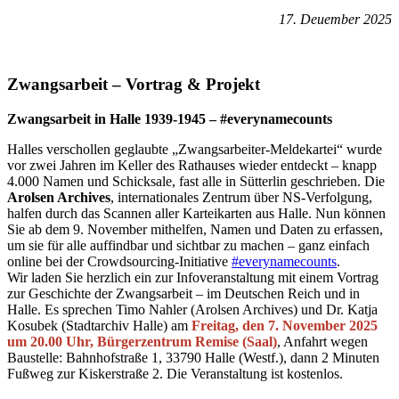
17. Deuember 2025
Zwangsarbeit – Vortrag & Projekt
Zwangsarbeit in Halle 1939-1945 – #everynamecounts
Halles verschollen geglaubte „Zwangsarbeiter-Meldekartei“ wurde
vor zwei Jahren im Keller des Rathauses wieder entdeckt – knapp
4.000 Namen und Schicksale, fast alle in Sütterlin geschrieben. Die
Arolsen Archives
, internationales Zentrum über NS-Verfolgung,
halfen durch das Scannen aller Karteikarten aus Halle. Nun können
Sie ab dem 9. November mithelfen, Namen und Daten zu erfassen,
um sie für alle auffindbar und sichtbar zu machen – ganz einfach
online bei der Crowdsourcing-Initiative
#everynamecounts
.
Wir laden Sie herzlich ein zur Infoveranstaltung mit einem Vortrag
zur Geschichte der Zwangsarbeit – im Deutschen Reich und in
Halle. Es sprechen Timo Nahler (Arolsen Archives) und Dr. Katja
Kosubek (Stadtarchiv Halle) am
Freitag, den 7. November 2025
um 20.00 Uhr, Bürgerzentrum Remise (Saal)
, Anfahrt wegen
Baustelle: Bahnhofstraße 1, 33790 Halle (Westf.), dann 2 Minuten
Fußweg zur Kiskerstraße 2. Die Veranstaltung ist kostenlos.