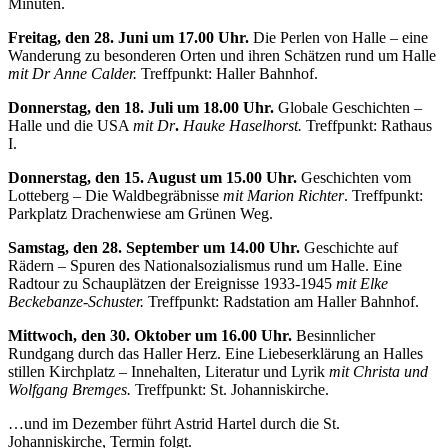
Minuten.
Freitag, den 28. Juni um 17.00 Uhr.
Die Perlen von Halle – eine
Wanderung zu besonderen Orten und ihren Schätzen rund um Halle
mit Dr
Anne Calder.
Treffpunkt: Haller Bahnhof.
Donnerstag, den 18. Juli um 18.00 Uhr.
Globale Geschichten –
Halle und die USA
mit Dr
.
Hauke Haselhorst.
Treffpunkt: Rathaus
I.
Donnerstag, den 15. August um 15.00 Uhr.
Geschichten vom
Lotteberg – Die Waldbegräbnisse
mit Marion Richter
. Treffpunkt:
Parkplatz Drachenwiese am Grünen Weg.
Samstag, den 28. September um 14.00 Uhr.
Geschichte auf
Rädern – Spuren des Nationalsozialismus rund um Halle. Eine
Radtour zu Schauplätzen der Ereignisse 1933-1945
mit Elke
Beckebanze-Schuster.
Treffpunkt: Radstation am Haller Bahnhof.
Mittwoch, den 30. Oktober um 16.00 Uhr.
Besinnlicher
Rundgang durch das Haller Herz. Eine Liebeserklärung an Halles
stillen Kirchplatz – Innehalten, Literatur und Lyrik
mit Christa und
Wolfgang Bremges.
Treffpunkt: St. Johanniskirche.
…und im Dezember führt Astrid Hartel durch die St.
Johanniskirche, Termin folgt.