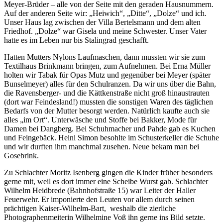
Meyer-Brüder – alle von der Seite mit den geraden Hausnummern.
Auf der anderen Seite wir: „Heiwich“, „Ditte“, „Dolze“ und ich.
Unser Haus lag zwischen der Villa Bertelsmann und dem alten
Friedhof. „Dolze“ war Gisela und meine Schwester. Unser Vater
hatte es im Leben nur bis Stalingrad geschafft.
Hatten Mutters Nylons Laufmaschen, dann mussten wir sie zum
Textilhaus Brinkmann bringen, zum Aufnehmen. Bei Erna Müller
holten wir Tabak für Opas Mutz und gegenüber bei Meyer (später
Bunselmeyer) alles für den Schulranzen. Da wir uns über die Bahn,
die Ravensberger- und die Kättkenstraße nicht groß hinaustrauten
(dort war Feindesland!) mussten die sonstigen Waren des täglichen
Bedarfs von der Mutter besorgt werden. Natürlich kaufte auch sie
alles „im Ort“. Unterwäsche und Stoffe bei Bakker, Mode für
Damen bei Dangberg. Bei Schuhmacher und Pahde gab es Kuchen
und Feingebäck. Heini Simon besohlte im Schusterkeller die Schuhe
und wir durften ihm manchmal zusehen. Neue bekam man bei
Gosebrink.
Zu Schlachter Moritz Isenberg gingen die Kinder früher besonders
gerne mit, weil es dort immer eine Scheibe Wurst gab. Schlachter
Wilhelm Heidbrede (Bahnhofstraße 15) war Leiter der Haller
Feuerwehr. Er imponierte den Leuten vor allem durch seinen
prächtigen Kaiser-Wilhelm-Bart, weshalb die zierliche
Photographenmeiterin Wilhelmine Voß ihn gerne ins Bild setzte.