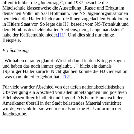
öffentlich über die „Judenfrage“, und 1937 besuchte die
Mittelschule klassenweise die Ausstellung „Rasse und Erbgut im
deutschen Volk“ im Saal Hollmann. Die NS-Jugendorganisationen
bereiteten die Haller Kinder auf die ihnen zugedachten Funktionen
in Hitlers Staat vor. So legte die HJ, beseelt vom NS-Totenkult und
dem Nimbus des heldenhaften Sterbens, den „Langemarckstein“
nahe der Kaffeemühle nieder.
[11]
Und dies sind nur einige
Beispiele.
Ernüchterung
„Wir haben daran geglaubt. Wir sind damit in den Krieg gezogen
und haben das noch immer geglaubt…“, blickt ein damals
19jähriger Haller zurück. Nicht glauben konnte die HJ-Generation
„was man hinterher gehört hat.“
[12]
Für viele war der Abschied von der tiefen nationalsozialistischen
Überzeugung ein Abschied von allen unbefangenen und positiven
Erlebnissen Ihrer Kindheit und Jugend. Als beim Einmarsch der
Amerikaner überall in der Stadt belastendes Material vernichtet
wurde, versank für sie weit mehr als nur die HJ-Uniform in der
Jauchegrube.