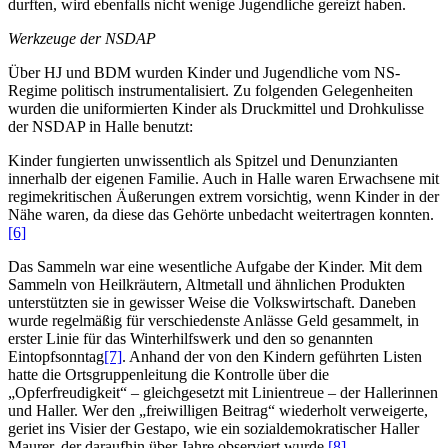
durften, wird ebenfalls nicht wenige Jugendliche gereizt haben.
Werkzeuge der NSDAP
Über HJ und BDM wurden Kinder und Jugendliche vom NS-
Regime politisch instrumentalisiert. Zu folgenden Gelegenheiten
wurden die uniformierten Kinder als Druckmittel und Drohkulisse
der NSDAP in Halle benutzt:
Kinder fungierten unwissentlich als Spitzel und Denunzianten
innerhalb der eigenen Familie. Auch in Halle waren Erwachsene mit
regimekritischen Äußerungen extrem vorsichtig, wenn Kinder in der
Nähe waren, da diese das Gehörte unbedacht weitertragen konnten.
[6]
Das Sammeln war eine wesentliche Aufgabe der Kinder. Mit dem
Sammeln von Heilkräutern, Altmetall und ähnlichen Produkten
unterstützten sie in gewisser Weise die Volkswirtschaft. Daneben
wurde regelmäßig für verschiedenste Anlässe Geld gesammelt, in
erster Linie für das Winterhilfswerk und den so genannten
Eintopfsonntag
[7]
. Anhand der von den Kindern geführten Listen
hatte die Ortsgruppenleitung die Kontrolle über die
„Opferfreudigkeit“ – gleichgesetzt mit Linientreue – der Hallerinnen
und Haller. Wer den „freiwilligen Beitrag“ wiederholt verweigerte,
geriet ins Visier der Gestapo, wie ein sozialdemokratischer Haller
Maurer, der daraufhin über Jahre observiert wurde.
[8]