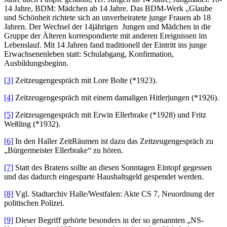
14 Jahre, BDM: Mädchen ab 14 Jahre. Das BDM-Werk „Glaube
und Schönheit richtete sich an unverheiratete junge Frauen ab 18
Jahren. Der Wechsel der 14jährigen Jungen und Mädchen in die
Gruppe der Älteren korrespondierte mit anderen Ereignissen im
Lebenslauf. Mit 14 Jahren fand traditionell der Eintritt ins junge
Erwachsenenleben statt: Schulabgang, Konfirmation,
Ausbildungsbeginn.
[3]
Zeitzeugengespräch mit Lore Bolte (*1923).
[4]
Zeitzeugengespräch mit einem damaligen Hitlerjungen (*1926).
[5]
Zeitzeugengespräch mit Erwin Ellerbrake (*1928) und Fritz
Weßling (*1932).
[6]
In den Haller ZeitRäumen ist dazu das Zeitzeugengespräch zu
„Bürgermeister Ellerbrake“ zu hören.
[7]
Statt des Bratens sollte an diesen Sonntagen Eintopf gegessen
und das dadurch eingesparte Haushaltsgeld gespendet werden.
[8]
Vgl. Stadtarchiv Halle/Westfalen: Akte CS 7, Neuordnung der
politischen Polizei.
[9]
Dieser Begriff gehörte besonders in der so genannten „NS-