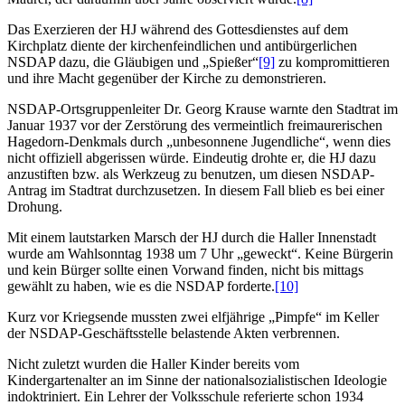
Das Exerzieren der HJ während des Gottesdienstes auf dem
Kirchplatz diente der kirchenfeindlichen und antibürgerlichen
NSDAP dazu, die Gläubigen und „Spießer“
[9]
zu kompromittieren
und ihre Macht gegenüber der Kirche zu demonstrieren.
NSDAP-Ortsgruppenleiter Dr. Georg Krause warnte den Stadtrat im
Januar 1937 vor der Zerstörung des vermeintlich freimaurerischen
Hagedorn-Denkmals durch „unbesonnene Jugendliche“, wenn dies
nicht offiziell abgerissen würde. Eindeutig drohte er, die HJ dazu
anzustiften bzw. als Werkzeug zu benutzen, um diesen NSDAP-
Antrag im Stadtrat durchzusetzen. In diesem Fall blieb es bei einer
Drohung.
Mit einem lautstarken Marsch der HJ durch die Haller Innenstadt
wurde am Wahlsonntag 1938 um 7 Uhr „geweckt“. Keine Bürgerin
und kein Bürger sollte einen Vorwand finden, nicht bis mittags
gewählt zu haben, wie es die NSDAP forderte.
[10]
Kurz vor Kriegsende mussten zwei elfjährige „Pimpfe“ im Keller
der NSDAP-Geschäftsstelle belastende Akten verbrennen.
Nicht zuletzt wurden die Haller Kinder bereits vom
Kindergartenalter an im Sinne der nationalsozialistischen Ideologie
indoktriniert. Ein Lehrer der Volksschule referierte schon 1934