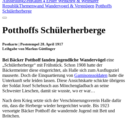
Ausstellung
ZeitRaum 4 Erster Weltkrieg & Weimarer
Republik
Themenwand Wandervogel & Vergnügen
Potthoffs
Schülerherberge
Potthoffs Schülerherberge
Postkarte | Poststempel 28. April 1917
Leihgabe von Markus Güttlinger
Bei Bäcker Potthoff fanden jugendliche Wandervögel
eine
„Schülerherberge“ mit Frühstück. Schon 1908 hatte der
Bäckermeister diese eingerichtet, als Halle sich zum Ausflugsziel
mauserte. Doch die Einquartierung von
Garnisonssoldaten
hatte die
Unterkunft sehr leiden lassen. Diese Ansichtskarte schickte übrigens
der Soldat Josef Schebusch aus Mönchengladbach an seine
Schwester Lieschen, damit sie wusste, wo er war…
Nach dem Krieg setzte sich der Verschönerungsverein Halle dafür
ein, dass die Herberge wieder hergerichtet wurde. Bis 1923
versortgte Bäcker Potthoff die wandernde Jugend mit Bett und
Brötchen.