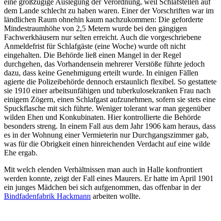
eine großzügige Auslegung der Verordnung, weil Schlafstellen auf
dem Lande schlecht zu haben waren. Einer der Vorschriften war im
ländlichen Raum ohnehin kaum nachzukommen: Die geforderte
Mindestraumhöhe von 2,5 Metern wurde bei den gängigen
Fachwerkhäusern nur selten erreicht. Auch die vorgeschriebene
Anmeldefrist für Schlafgäste (eine Woche) wurde oft nicht
eingehalten. Die Behörde ließ einen Mangel in der Regel
durchgehen, das Vorhandensein mehrerer Verstöße führte jedoch
dazu, dass keine Genehmigung erteilt wurde. In einigen Fällen
agierte die Polizeibehörde dennoch erstaunlich flexibel. So gestattete
sie 1910 einer arbeitsunfähigen und tuberkulosekranken Frau nach
einigem Zögern, einen Schlafgast aufzunehmen, sofern sie stets eine
Spuckflasche mit sich führte. Weniger tolerant war man gegenüber
wilden Ehen und Konkubinaten. Hier kontrollierte die Behörde
besonders streng. In einem Fall aus dem Jahr 1906 kam heraus, dass
es in der Wohnung einer Vermieterin nur Durchgangszimmer gab,
was für die Obrigkeit einen hinreichenden Verdacht auf eine wilde
Ehe ergab.
Mit welch elenden Verhältnissen man auch in Halle konfrontiert
werden konnte, zeigt der Fall eines Maurers. Er hatte im April 1901
ein junges Mädchen bei sich aufgenommen, das offenbar in der
Bindfadenfabrik Hackmann
arbeiten wollte.