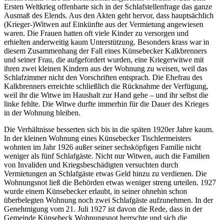
Ersten Weltkrieg offenbarte sich in der Schlafstellenfrage das ganze
Ausmaß des Elends. Aus den Akten geht hervor, dass hauptsächlich
(Krieger-)Witwen auf Einkünfte aus der Vermietung angewiesen
waren. Die Frauen hatten oft viele Kinder zu versorgen und
erhielten anderweitig kaum Unterstützung. Besonders krass war in
diesem Zusammenhang der Fall eines Künsebecker Kalkbrenners
und seiner Frau, die aufgefordert wurden, eine Kriegerwitwe mit
ihren zwei kleinen Kindern aus der Wohnung zu weisen, weil das
Schlafzimmer nicht den Vorschriften entsprach. Die Ehefrau des
Kalkbrenners erreichte schließlich die Rücknahme der Verfügung,
weil ihr die Witwe im Haushalt zur Hand gehe – und ihr selbst die
linke fehlte. Die Witwe durfte immerhin für die Dauer des Krieges
in der Wohnung bleiben.
Die Verhältnisse besserten sich bis in die späten 1920er Jahre kaum.
In der kleinen Wohnung eines Künsebecker Tischlermeisters
wohnten im Jahr 1926 außer seiner sechsköpfigen Familie nicht
weniger als fünf Schlafgäste. Nicht nur Witwen, auch die Familien
von Invaliden und Kriegsbeschädigten versuchten durch
Vermietungen an Schlafgäste etwas Geld hinzu zu verdienen. Die
Wohnungsnot ließ die Behörden etwas weniger streng urteilen. 1927
wurde einem Künsebecker erlaubt, in seiner ohnehin schon
überbelegten Wohnung noch zwei Schlafgäste aufzunehmen. In der
Genehmigung vom 21. Juli 1927 ist davon die Rede, dass in der
Gemeinde Künsebeck Wohnungsnot herrschte und sich die