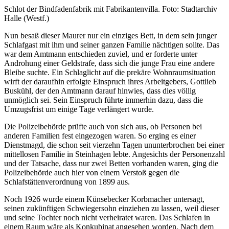
Schlot der Bindfadenfabrik mit Fabrikantenvilla. Foto: Stadtarchiv
Halle (Westf.)
Nun besaß dieser Maurer nur ein einziges Bett, in dem sein junger
Schlafgast mit ihm und seiner ganzen Familie nächtigen sollte. Das
war dem Amtmann entschieden zuviel, und er forderte unter
Androhung einer Geldstrafe, dass sich die junge Frau eine andere
Bleibe suchte. Ein Schlaglicht auf die prekäre Wohnraumsituation
wirft der daraufhin erfolgte Einspruch ihres Arbeitgebers, Gottlieb
Buskühl, der den Amtmann darauf hinwies, dass dies völlig
unmöglich sei. Sein Einspruch führte immerhin dazu, dass die
Umzugsfrist um einige Tage verlängert wurde.
Die Polizeibehörde prüfte auch von sich aus, ob Personen bei
anderen Familien fest eingezogen waren. So erging es einer
Dienstmagd, die schon seit vierzehn Tagen ununterbrochen bei einer
mittellosen Familie in Steinhagen lebte. Angesichts der Personenzahl
und der Tatsache, dass nur zwei Betten vorhanden waren, ging die
Polizeibehörde auch hier von einem Verstoß gegen die
Schlafstättenverordnung von 1899 aus.
Noch 1926 wurde einem Künsebecker Korbmacher untersagt,
seinen zukünftigen Schwiegersohn einziehen zu lassen, weil dieser
und seine Tochter noch nicht verheiratet waren. Das Schlafen in
einem Raum wäre als Konkubinat angesehen worden. Nach dem