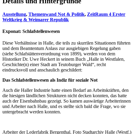
Details und Hintergründe
Ausstellung
,
Themenwand Not & Politik
,
ZeitRaum 4 Erster
Weltkrieg & Weimarer Republik
Exponat:
Schlafstellenwesen
Diese Verhältnisse in Halle, die teils zu skurrilen Situationen führten
und dem Beamtentum Anlass zur ausgiebigen Regelung gaben
(siehe Schlafstättenverordnung von 1899), werden von dem
Historiker Dr. Uwe Heckert in seinem Buch „Halle in Westfalen,
Geschichte(n) einer Stadt am Teutoburger Wald“, recht
eindrucksvoll und anschaulich geschildert:
Das Schlafstellenwesen als Indiz für soziale Not
Auch die Haller Industrie hatte einen Bedarf an Arbeitskräften, den
die hiesigen ländlichen Strukturen nicht decken konnten, das hatte
auch der Eisenbahnbau gezeigt. So kamen auswärtige Arbeiterinnen
und Arbeiter nach Halle, und es stellte sich bald die Frage, wo sie
untergebracht werden konnten.
Arbeiter der Lederfabrik Bergenthal. Foto Stadtarchiv Halle (Westf.)