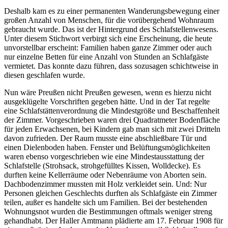
Deshalb kam es zu einer permanenten Wanderungsbewegung einer
großen Anzahl von Menschen, für die vorübergehend Wohnraum
gebraucht wurde. Das ist der Hintergrund des Schlafstellenwesens.
Unter diesem Stichwort verbirgt sich eine Erscheinung, die heute
unvorstellbar erscheint: Familien haben ganze Zimmer oder auch
nur einzelne Betten für eine Anzahl von Stunden an Schlafgäste
vermietet. Das konnte dazu führen, dass sozusagen schichtweise in
diesen geschlafen wurde.
Nun wäre Preußen nicht Preußen gewesen, wenn es hierzu nicht
ausgeklügelte Vorschriften gegeben hätte. Und in der Tat regelte
eine Schlafstättenverordnung die Mindestgröße und Beschaffenheit
der Zimmer. Vorgeschrieben waren drei Quadratmeter Bodenfläche
für jeden Erwachsenen, bei Kindern gab man sich mit zwei Dritteln
davon zufrieden. Der Raum musste eine abschließbare Tür und
einen Dielenboden haben. Fenster und Belüftungsmöglichkeiten
waren ebenso vorgeschrieben wie eine Mindestausstattung der
Schlafstelle (Strohsack, strohgefülltes Kissen, Wolldecke). Es
durften keine Kellerräume oder Nebenräume von Aborten sein.
Dachbodenzimmer mussten mit Holz verkleidet sein. Und: Nur
Personen gleichen Geschlechts durften als Schlafgäste ein Zimmer
teilen, außer es handelte sich um Familien. Bei der bestehenden
Wohnungsnot wurden die Bestimmungen oftmals weniger streng
gehandhabt. Der Haller Amtmann plädierte am 17. Februar 1908 für