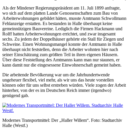
Als der Mindener Regierungspräsident am 11. Juli 1899 anfragte,
wo sich auf dem platten Lande Genossenschaften zum Bau von
Arbeiterwohnungen gebildet hätten, musste Amtmann Schwollmann
Fehlanzeige erstatten. Es bestanden in Halle überhaupt keine
gemeinnützigen Bauvereine. Lediglich die Firmen Hackmann und
Rolff hatten Arbeiterwohnungen errichtet, und zwar insgesamt
sechs. Zu jedem der Doppelhäuser gehörte ein Stall für Ziegen und
Schweine. Einen Wohnungsmangel konnte der Amtmann in Halle
überhaupt nicht feststellen, denn die Arbeiter wohnten hier nach
seiner Einschätzung zum größten Teil in ihren eigenen Häusern.
Über diese Feststellung des Amtmanns kann man nur staunen, er
kann damit nur die eingesessene Einwohnerschaft gemeint haben.
Die arbeitende Bevölkerung war um die Jahrhundertwende
ungeheuer flexibel, viel mehr, als wir uns das heute vorstellen
können oder für uns selbst erstreben würden. Viele zogen der Arbeit
hinterher, von der es im Deutschen Reich immer (irgendwo)
genügend gab.
Modernes Transportmittel: Der „Haller Willem“. Foto: Stadtarchiv
Halle (Westf.)