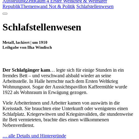
Ausstellung
ZeitRaum 4 Erster Weltkrieg & Weimarer
Republik
Themenwand Not & Politik
Schlafstellenwesen
Schlafstellenwesen
Metall, lackiert | um 1910
Leihgabe von Ilka Windisch
Der Schlafgänger kam
… legte sich für einige Stunden in ein
fremdes Bett – und verschwand alsbald wieder an seine
Arbeitsstelle. In Halle herrschte nach dem Ersten Weltkrieg
Wohnungsnot. Sogar der Aussichtspavillon Kaffeemühle wurde
1922 als Wohnraum in Erwägung gezogen.
Viele Arbeiterinnen und Arbeiter kamen von auswärts in die
Kreisstadt. Sie brauchten eine Unterkunft oder wenigstens einen
Schlafplatz. Kriegerwitwen und Kriegsinvaliden, die stundenweise
ihr Bett vermieteten, brachte dies einen willkommenen
Nebenverdienst.
… alle Details und Hintergründe