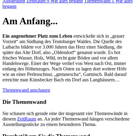
Ausstellung
ZeitRaum 9 Wie alles begann
Themenwand 1 Wie alles
begann
Am Anfang...
Ein angenehmer Platz zum Leben
entwickelte sich in „grauer
Vorzeit“ am Südhang des Teutoburger Waldes. Die Quelle des
Laibachs bildete vor 3.000 Jahren das Herz einer Siedlung, die
später das Alte Dorf, also „Oldendorf“ genannt wurde. Es bot
frisches Wasser, Holz, Wild, recht gute Böden und vor allem
Handelswege. Einer der Wege verlief von West nach Ost, immer
entlang des Höhenzuges. Nach Osten zu lagen dort weitere Höfe
wie an einer Perlenschnur, „gretanescha“, Gartnisch. Bald darauf
erreichte man Künsbecker Bach ein Dorf aus Langhäusern…
Themenwand anschauen
Die Themenwand
Sie schauen sich gerade eine der insgesamt vier Themenwände in
diesem
ZeitRaum
an. An jeder Themenwand hängen verschiedene
Ausstellungsstücke zu einem besonderen Thema.