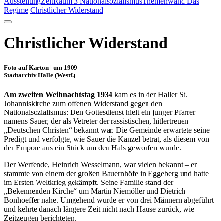
Ausstellung
ZeitRaum 3 Nationalsozialismus
Themenwand Das
Regime
Christlicher Widerstand
Christlicher Widerstand
Foto auf Karton | um 1909
Stadtarchiv Halle (Westf.)
Am zweiten Weihnachtstag 1934
kam es in der Haller St.
Johanniskirche zum offenen Widerstand gegen den
Nationalsozialismus: Den Gottesdienst hielt ein junger Pfarrer
namens Sauer, der als Vetreter der rassistischen, hitlertreuen
„Deutschen Christen“ bekannt war. Die Gemeinde erwartete seine
Predigt und verfolgte, wie Sauer die Kanzel betrat, als diesem von
der Empore aus ein Strick um den Hals geworfen wurde.
Der Werfende, Heinrich Wesselmann, war vielen bekannt – er
stammte von einem der großen Bauernhöfe in Eggeberg und hatte
im Ersten Weltkrieg gekämpft. Seine Familie stand der
„Bekennenden Kirche“ um Martin Niemöller und Dietrich
Bonhoeffer nahe. Umgehend wurde er von drei Männern abgeführt
und kehrte danach längere Zeit nicht nach Hause zurück, wie
Zeitzeugen berichteten.