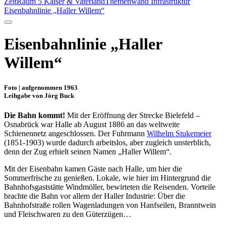
ZeitRaum 5 Kaiser & Vaterland
Themenwand Infrastruktur
Eisenbahnlinie „Haller Willem“
Eisenbahnlinie „Haller
Willem“
Foto | aufgenommen 1963
Leihgabe von Jörg Buck
Die Bahn kommt!
Mit der Eröffnung der Strecke Bielefeld –
Osnabrück war Halle ab August 1886 an das weltweite
Schienennetz angeschlossen. Der Fuhrmann
Wilhelm Stukemeier
(1851-1903) wurde dadurch arbeitslos, aber zugleich unsterblich,
denn der Zug erhielt seinen Namen „Haller Willem“.
Mit der Eisenbahn kamen Gäste nach Halle, um hier die
Sommerfrische zu genießen. Lokale, wie hier im Hintergrund die
Bahnhofsgaststätte Windmöller, bewirteten die Reisenden. Vorteile
brachte die Bahn vor allem der Haller Industrie: Über die
Bahnhofstraße rollen Wagenladungen von Hanfseilen, Branntwein
und Fleischwaren zu den Güterzügen…