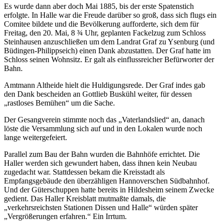
Es wurde dann aber doch Mai 1885, bis der erste Spatenstich
erfolgte. In Halle war die Freude darüber so groß, dass sich flugs ein
Comitee bildete und die Bevölkerung aufforderte, sich dem für
Freitag, den 20. Mai, 8 ¾ Uhr, geplanten Fackelzug zum Schloss
Steinhausen anzuschließen um dem Landrat Graf zu Ysenburg (und
Büdingen-Philippseich) einen Dank abzustatten. Der Graf hatte im
Schloss seinen Wohnsitz. Er galt als einflussreicher Befürworter der
Bahn.
Amtmann Altheide hielt die Huldigungsrede. Der Graf indes gab
den Dank bescheiden an Gottlieb Buskühl weiter, für dessen
„rastloses Bemühen“ um die Sache.
Der Gesangverein stimmte noch das „Vaterlandslied“ an, danach
löste die Versammlung sich auf und in den Lokalen wurde noch
lange weitergefeiert.
Parallel zum Bau der Bahn wurden die Bahnhöfe errichtet. Die
Haller werden sich gewundert haben, dass ihnen kein Neubau
zugedacht war. Stattdessen bekam die Kreisstadt als
Empfangsgebäude den überzähligen Hannoverschen Südbahnhof.
Und der Güterschuppen hatte bereits in Hildesheim seinem Zwecke
gedient. Das Haller Kreisblatt mutmaßte damals, die
„verkehrsreichsten Stationen Dissen und Halle“ würden später
„Vergrößerungen erfahren.“ Ein Irrtum.