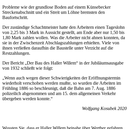
Probleme wie der grundlose Boden auf einem Künsebecker
Streckenabschnitt und ein Streit um Löhne bremsten den
Baufortschritt.
Der zuständige Schachtmeister hatte den Arbeitern einen Tageslohn
von 2,25 bis 3 Mark in Aussicht gestellt, am Ende aber nur 1,50 bis
1,80 Mark zahlen wollen. Was die Arbeiter nicht ahnen konnten, da
sie in der Zwischenzeit Abschlagszahlungen erhielten. Viele von
ihnen verließen daraufhin die Baustelle unter Verzicht auf die
Restzahlungen.
Der Bericht „Der Bau des Haller Willem“ in der Jubiläumsausgabe
von 1932 schließt wie folgt:
„Wenn auch wegen dieser Schwierigkeiten der Eröffnungstermin
wiederholt verschoben werden mußte, so wurden die Arbeiten im
Frühling 1886 so beschleunigt, daß die Bahn am 7. Aug. 1886
polizeilich abgenommen und am 15. dem allgemeinen Verkehr
übergeben werden konnte.“
Wolfgang Kosubek 2020
Wussten Sie, dass er Haller Willem beinahe über Werther gefahren