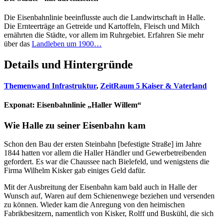
Die Eisenbahnlinie beeinflusste auch die Landwirtschaft in Halle.
Die Ernteerträge an Getreide und Kartoffeln, Fleisch und Milch
ernährten die Städte, vor allem im Ruhrgebiet. Erfahren Sie mehr
über das
Landleben um 1900…
Details und Hintergründe
Themenwand Infrastruktur
,
ZeitRaum 5 Kaiser & Vaterland
Exponat:
Eisenbahnlinie „Haller Willem“
Wie Halle zu seiner Eisenbahn kam
Schon den Bau der ersten Steinbahn [befestigte Straße] im Jahre
1844 hatten vor allem die Haller Händler und Gewerbetreibenden
gefordert. Es war die Chaussee nach Bielefeld, und wenigstens die
Firma Wilhelm Kisker gab einiges Geld dafür.
Mit der Ausbreitung der Eisenbahn kam bald auch in Halle der
Wunsch auf, Waren auf dem Schienenwege beziehen und versenden
zu können. Wieder kam die Anregung von den heimischen
Fabrikbesitzern, namentlich von Kisker, Rolff und Buskühl, die sich